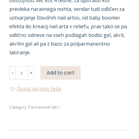
obstojnost več kot 4 tedne, za uporabo kot
prevleka naravnega nohta, vendar tudi odličen za
ustvarjanje številnih nail artov, od baby boomer
efekta do kreacij nail arta v reliefu, prav tako se pa
odlično odnese na vseh podlagah bodisi gel, akril,
akrilni gel ali pa z bazo za polparmanentno
lakiranje.
PARMANENTNA
Add to cart
BARVA
quantity
Dodaj na listo želja
Category:
Parmanenti laki