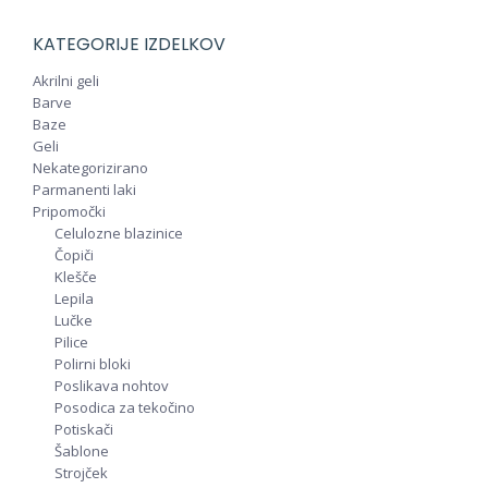
KATEGORIJE IZDELKOV
Akrilni geli
Barve
Baze
Geli
Nekategorizirano
Parmanenti laki
Pripomočki
Celulozne blazinice
Čopiči
Klešče
Lepila
Lučke
Pilice
Polirni bloki
Poslikava nohtov
Posodica za tekočino
Potiskači
Šablone
Strojček