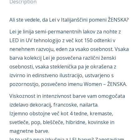
Description
Ali ste vedele, da Lei v Italijanščini pomeni ŽENSKA?
Lei je linija semi-permanentnih lakov za nohte z
LED in UV tehnologijo z več kot 150 odtenki v
nenehnem razvoju, eden za vsako osebnost. Vsaka
barva kolekcij Lei je posvečena različni ženski
osebnosti, vsaka steklenička pa je okrašena z
izvirno in edinstveno ilustracijo, ustvarjeno s
pozornostjo, posvečeno imenu Women – ŽENSKA.
Viskoznost in intenzivnost barve vam omogočata
izdelavo dekoracij, francoske, nailarta.
Izjemno obstojne več kot 4 tedne, kremaste,
svetleče, pop, bleščeče, hibridne, kovinske in
magnetne barve.
Je to vaša prva izkušnja z LEI barvo? Zagotavljam