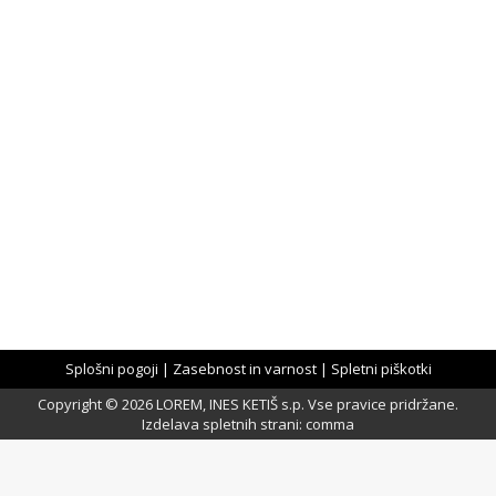
POLIRNI BLOK
1.50
€
Splošni pogoji
|
Zasebnost in varnost
|
Spletni piškotki
Copyright © 2026 LOREM, INES KETIŠ s.p. Vse pravice pridržane.
Izdelava spletnih strani
:
comma