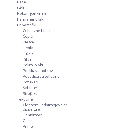
Baze
Geli
Nekategorizirano
Parmanenti laki
Pripomočki
Celulozne blazinice
Čopiči
Klešče
Lepila
Lučke
Pilice
Polirni bloki
Poslikava nohtov
Posodica za tekočino
Potiskači
Šablone
Strojček
Tekočine
Cleaners - odstranjevalec
disperzije
Dehidrator
Olje
Primer