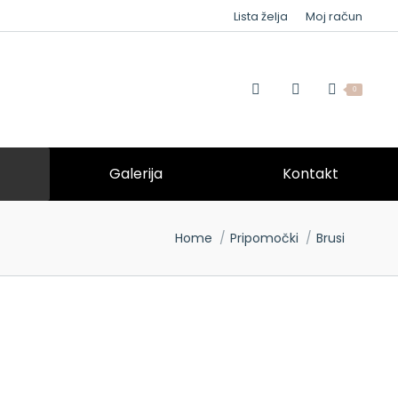
Lista želja
Moj račun
0
Galerija
Kontakt
You are here:
Home
Pripomočki
Brusi