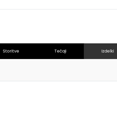
Storitve
Tečaji
Izdelki