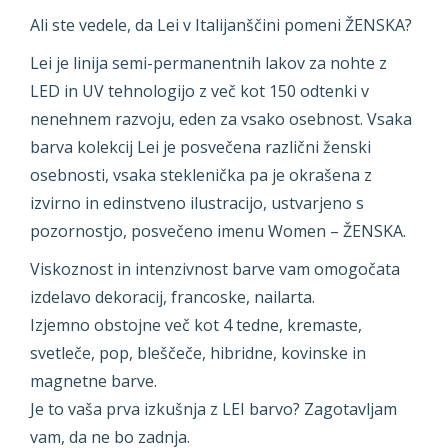
Ali ste vedele, da Lei v Italijanščini pomeni ŽENSKA?
Lei je linija semi-permanentnih lakov za nohte z
LED in UV tehnologijo z več kot 150 odtenki v
nenehnem razvoju, eden za vsako osebnost. Vsaka
barva kolekcij Lei je posvečena različni ženski
osebnosti, vsaka steklenička pa je okrašena z
izvirno in edinstveno ilustracijo, ustvarjeno s
pozornostjo, posvečeno imenu Women – ŽENSKA.
Viskoznost in intenzivnost barve vam omogočata
izdelavo dekoracij, francoske, nailarta.
Izjemno obstojne več kot 4 tedne, kremaste,
svetleče, pop, bleščeče, hibridne, kovinske in
magnetne barve.
Je to vaša prva izkušnja z LEI barvo? Zagotavljam
vam, da ne bo zadnja.