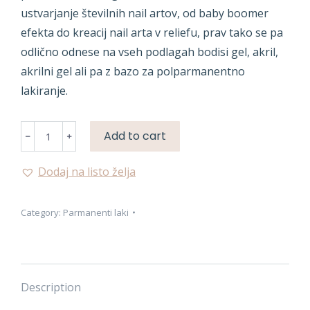
ustvarjanje številnih nail artov, od baby boomer
efekta do kreacij nail arta v reliefu, prav tako se pa
odlično odnese na vseh podlagah bodisi gel, akril,
akrilni gel ali pa z bazo za polparmanentno
lakiranje.
PARMANENTNA
Add to cart
BARVA
quantity
Dodaj na listo želja
Category:
Parmanenti laki
Description