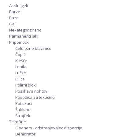
Akrilni geli
Barve
Baze
Geli
Nekategorizirano
Parmanenti laki
Pripomočki
Celulozne blazinice
Čopiči
Klešče
Lepila
Lučke
Pilice
Polirni bloki
Poslikava nohtov
Posodica za tekočino
Potiskači
Šablone
Strojček
Tekočine
Cleaners - odstranjevalec disperzije
Dehidrator