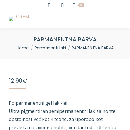
0
PARMANENTNA BARVA
You are here:
Home
Parmanenti laki
PARMANENTNA BARVA
12.90
€
Polpermanentni gel lak -lei
Ultra pigmentiran semipermanentni lak za nohte,
obstojnost več kot 4 tedne, za uporabo kot
prevleka naravnega nohta, vendar tudi odličen za