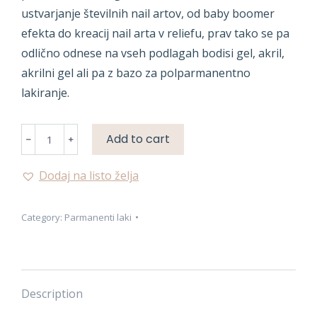
ustvarjanje številnih nail artov, od baby boomer
efekta do kreacij nail arta v reliefu, prav tako se pa
odlično odnese na vseh podlagah bodisi gel, akril,
akrilni gel ali pa z bazo za polparmanentno
lakiranje.
PARMANENTNA
Add to cart
BARVA
quantity
Dodaj na listo želja
Category:
Parmanenti laki
Description