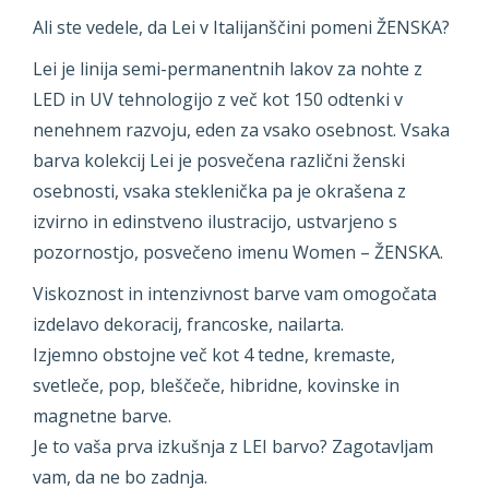
Ali ste vedele, da Lei v Italijanščini pomeni ŽENSKA?
Lei je linija semi-permanentnih lakov za nohte z
LED in UV tehnologijo z več kot 150 odtenki v
nenehnem razvoju, eden za vsako osebnost. Vsaka
barva kolekcij Lei je posvečena različni ženski
osebnosti, vsaka steklenička pa je okrašena z
izvirno in edinstveno ilustracijo, ustvarjeno s
pozornostjo, posvečeno imenu Women – ŽENSKA.
Viskoznost in intenzivnost barve vam omogočata
izdelavo dekoracij, francoske, nailarta.
Izjemno obstojne več kot 4 tedne, kremaste,
svetleče, pop, bleščeče, hibridne, kovinske in
magnetne barve.
Je to vaša prva izkušnja z LEI barvo? Zagotavljam
vam, da ne bo zadnja.