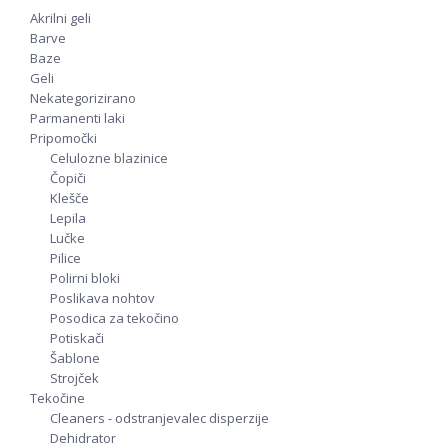
Akrilni geli
Barve
Baze
Geli
Nekategorizirano
Parmanenti laki
Pripomočki
Celulozne blazinice
Čopiči
Klešče
Lepila
Lučke
Pilice
Polirni bloki
Poslikava nohtov
Posodica za tekočino
Potiskači
Šablone
Strojček
Tekočine
Cleaners - odstranjevalec disperzije
Dehidrator