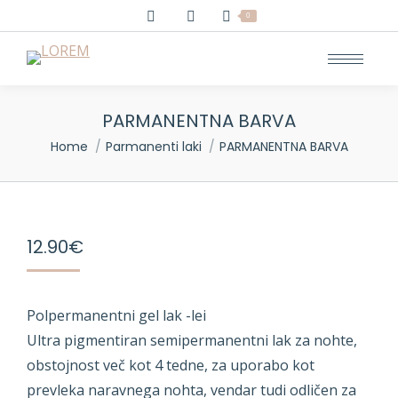
0
PARMANENTNA BARVA
You are here:
Home
Parmanenti laki
PARMANENTNA BARVA
12.90
€
Polpermanentni gel lak -lei
Ultra pigmentiran semipermanentni lak za nohte,
obstojnost več kot 4 tedne, za uporabo kot
prevleka naravnega nohta, vendar tudi odličen za