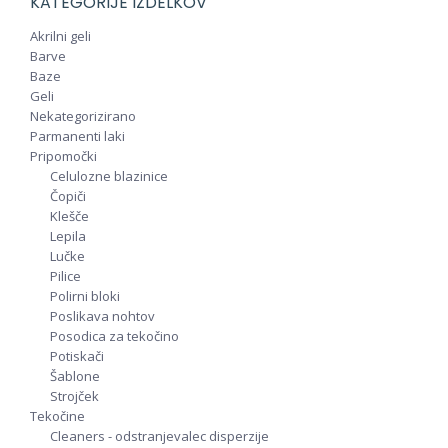
KATEGORIJE IZDELKOV
Akrilni geli
Barve
Baze
Geli
Nekategorizirano
Parmanenti laki
Pripomočki
Celulozne blazinice
Čopiči
Klešče
Lepila
Lučke
Pilice
Polirni bloki
Poslikava nohtov
Posodica za tekočino
Potiskači
Šablone
Strojček
Tekočine
Cleaners - odstranjevalec disperzije