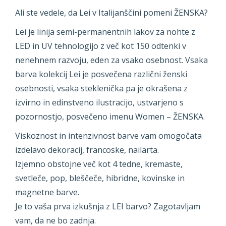
Ali ste vedele, da Lei v Italijanščini pomeni ŽENSKA?
Lei je linija semi-permanentnih lakov za nohte z
LED in UV tehnologijo z več kot 150 odtenki v
nenehnem razvoju, eden za vsako osebnost. Vsaka
barva kolekcij Lei je posvečena različni ženski
osebnosti, vsaka steklenička pa je okrašena z
izvirno in edinstveno ilustracijo, ustvarjeno s
pozornostjo, posvečeno imenu Women – ŽENSKA.
Viskoznost in intenzivnost barve vam omogočata
izdelavo dekoracij, francoske, nailarta.
Izjemno obstojne več kot 4 tedne, kremaste,
svetleče, pop, bleščeče, hibridne, kovinske in
magnetne barve.
Je to vaša prva izkušnja z LEI barvo? Zagotavljam
vam, da ne bo zadnja.