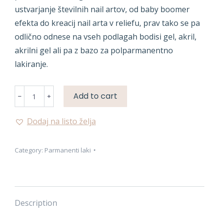
ustvarjanje številnih nail artov, od baby boomer
efekta do kreacij nail arta v reliefu, prav tako se pa
odlično odnese na vseh podlagah bodisi gel, akril,
akrilni gel ali pa z bazo za polparmanentno
lakiranje.
PARMANENTNA
Add to cart
BARVA
quantity
Dodaj na listo želja
Category:
Parmanenti laki
Description