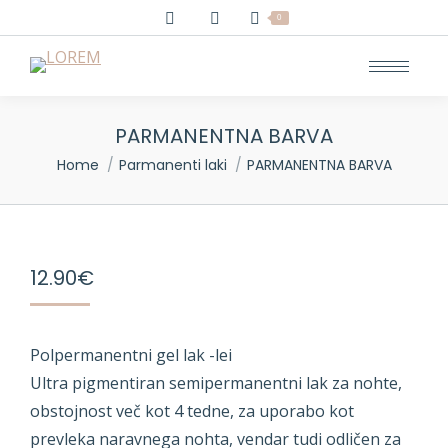
0
PARMANENTNA BARVA
You are here:
Home
Parmanenti laki
PARMANENTNA BARVA
12.90
€
Polpermanentni gel lak -lei
Ultra pigmentiran semipermanentni lak za nohte,
obstojnost več kot 4 tedne, za uporabo kot
prevleka naravnega nohta, vendar tudi odličen za