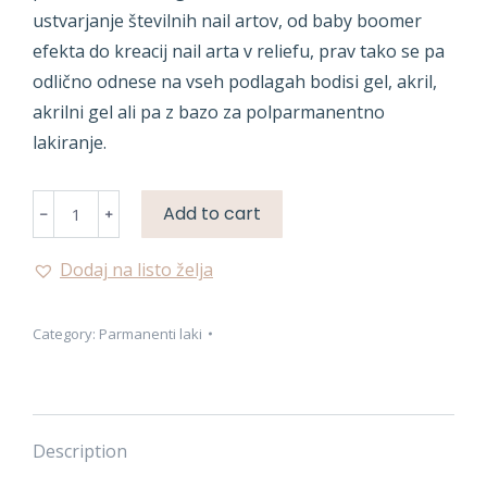
ustvarjanje številnih nail artov, od baby boomer
efekta do kreacij nail arta v reliefu, prav tako se pa
odlično odnese na vseh podlagah bodisi gel, akril,
akrilni gel ali pa z bazo za polparmanentno
lakiranje.
PARMANENTNA
Add to cart
BARVA
quantity
Dodaj na listo želja
Category:
Parmanenti laki
Description