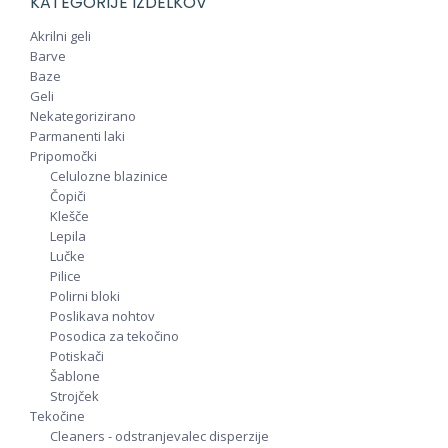
KATEGORIJE IZDELKOV
Akrilni geli
Barve
Baze
Geli
Nekategorizirano
Parmanenti laki
Pripomočki
Celulozne blazinice
Čopiči
Klešče
Lepila
Lučke
Pilice
Polirni bloki
Poslikava nohtov
Posodica za tekočino
Potiskači
Šablone
Strojček
Tekočine
Cleaners - odstranjevalec disperzije