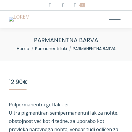
0
PARMANENTNA BARVA
You are here:
Home
Parmanenti laki
PARMANENTNA BARVA
12.90
€
Polpermanentni gel lak -lei
Ultra pigmentiran semipermanentni lak za nohte,
obstojnost več kot 4 tedne, za uporabo kot
prevleka naravnega nohta, vendar tudi odličen za