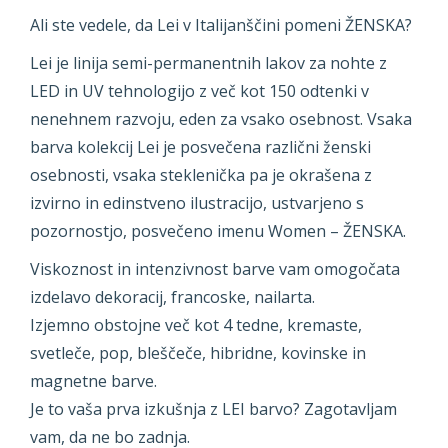
Ali ste vedele, da Lei v Italijanščini pomeni ŽENSKA?
Lei je linija semi-permanentnih lakov za nohte z
LED in UV tehnologijo z več kot 150 odtenki v
nenehnem razvoju, eden za vsako osebnost. Vsaka
barva kolekcij Lei je posvečena različni ženski
osebnosti, vsaka steklenička pa je okrašena z
izvirno in edinstveno ilustracijo, ustvarjeno s
pozornostjo, posvečeno imenu Women – ŽENSKA.
Viskoznost in intenzivnost barve vam omogočata
izdelavo dekoracij, francoske, nailarta.
Izjemno obstojne več kot 4 tedne, kremaste,
svetleče, pop, bleščeče, hibridne, kovinske in
magnetne barve.
Je to vaša prva izkušnja z LEI barvo? Zagotavljam
vam, da ne bo zadnja.