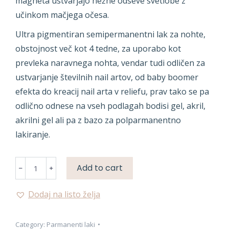
magneta ustvarjajo nežne odseve svetlobe z
učinkom mačjega očesa.
Ultra pigmentiran semipermanentni lak za nohte,
obstojnost več kot 4 tedne, za uporabo kot
prevleka naravnega nohta, vendar tudi odličen za
ustvarjanje številnih nail artov, od baby boomer
efekta do kreacij nail arta v reliefu, prav tako se pa
odlično odnese na vseh podlagah bodisi gel, akril,
akrilni gel ali pa z bazo za polparmanentno
lakiranje.
PARMANENTNA
Add to cart
BARVA
quantity
Dodaj na listo želja
Category:
Parmanenti laki