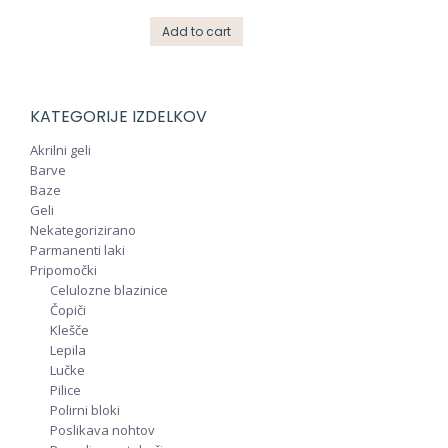
Add to cart
KATEGORIJE IZDELKOV
Akrilni geli
Barve
Baze
Geli
Nekategorizirano
Parmanenti laki
Pripomočki
Celulozne blazinice
Čopiči
Klešče
Lepila
Lučke
Pilice
Polirni bloki
Poslikava nohtov