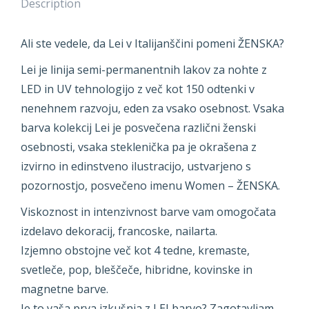
Description
Ali ste vedele, da Lei v Italijanščini pomeni ŽENSKA?
Lei je linija semi-permanentnih lakov za nohte z
LED in UV tehnologijo z več kot 150 odtenki v
nenehnem razvoju, eden za vsako osebnost. Vsaka
barva kolekcij Lei je posvečena različni ženski
osebnosti, vsaka steklenička pa je okrašena z
izvirno in edinstveno ilustracijo, ustvarjeno s
pozornostjo, posvečeno imenu Women – ŽENSKA.
Viskoznost in intenzivnost barve vam omogočata
izdelavo dekoracij, francoske, nailarta.
Izjemno obstojne več kot 4 tedne, kremaste,
svetleče, pop, bleščeče, hibridne, kovinske in
magnetne barve.
Je to vaša prva izkušnja z LEI barvo? Zagotavljam