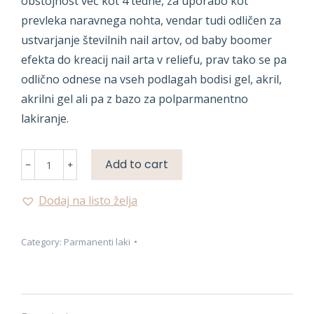
obstojnost več kot 4 tedne, za uporabo kot
prevleka naravnega nohta, vendar tudi odličen za
ustvarjanje številnih nail artov, od baby boomer
efekta do kreacij nail arta v reliefu, prav tako se pa
odlično odnese na vseh podlagah bodisi gel, akril,
akrilni gel ali pa z bazo za polparmanentno
lakiranje.
PARMANENTNA
Add to cart
BARVA
quantity
Dodaj na listo želja
Category:
Parmanenti laki