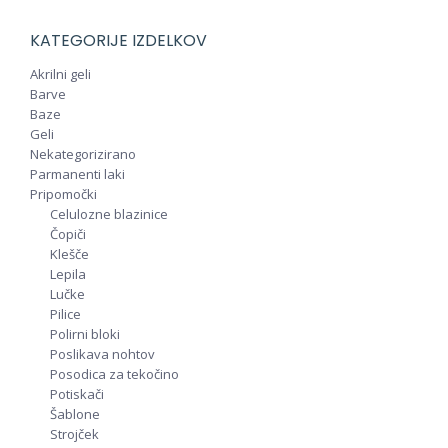
KATEGORIJE IZDELKOV
Akrilni geli
Barve
Baze
Geli
Nekategorizirano
Parmanenti laki
Pripomočki
Celulozne blazinice
Čopiči
Klešče
Lepila
Lučke
Pilice
Polirni bloki
Poslikava nohtov
Posodica za tekočino
Potiskači
Šablone
Strojček