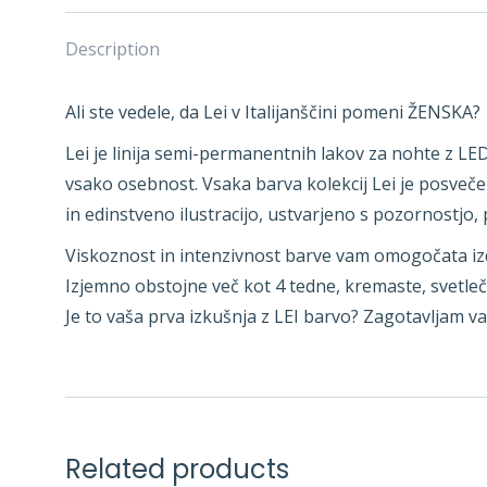
Description
Ali ste vedele, da Lei v Italijanščini pomeni ŽENSKA?
Lei je linija semi-permanentnih lakov za nohte z LE
vsako osebnost. Vsaka barva kolekcij Lei je posvečen
in edinstveno ilustracijo, ustvarjeno s pozornost
Viskoznost in intenzivnost barve vam omogočata izde
Izjemno obstojne več kot 4 tedne, kremaste, svetleč
Je to vaša prva izkušnja z LEI barvo? Zagotavljam v
Related products