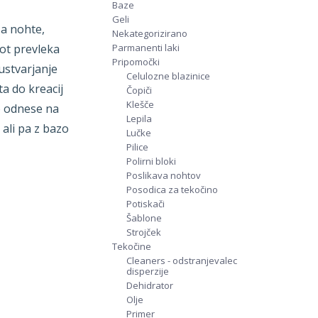
Baze
Geli
a nohte,
Nekategorizirano
ot prevleka
Parmanenti laki
Pripomočki
ustvarjanje
Celulozne blazinice
ta do kreacij
Čopiči
Klešče
no odnese na
Lepila
 ali pa z bazo
Lučke
Pilice
Polirni bloki
Poslikava nohtov
Posodica za tekočino
Potiskači
Šablone
Strojček
Tekočine
Cleaners - odstranjevalec
disperzije
Dehidrator
Olje
Primer