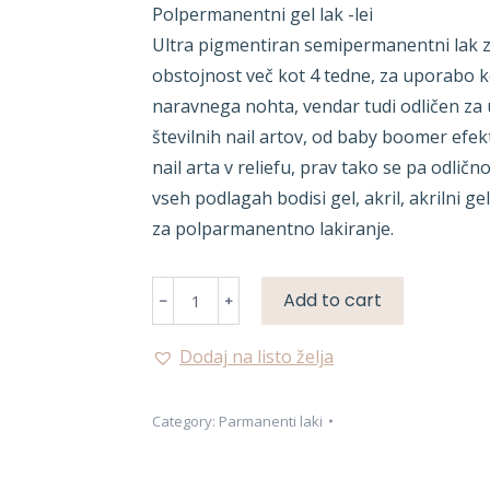
Polpermanentni gel lak -lei
Ultra pigmentiran semipermanentni lak z
obstojnost več kot 4 tedne, za uporabo k
naravnega nohta, vendar tudi odličen za 
številnih nail artov, od baby boomer efek
nail arta v reliefu, prav tako se pa odlič
vseh podlagah bodisi gel, akril, akrilni gel
za polparmanentno lakiranje.
PARMANANTNA
Add to cart
BARVA
quantity
Dodaj na listo želja
Category:
Parmanenti laki