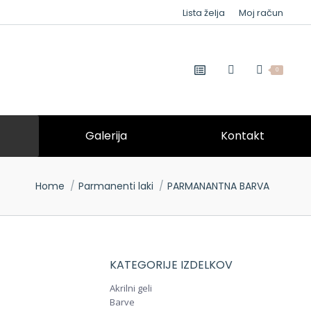
Lista želja
Moj račun
0
Galerija
Kontakt
You are here:
Home
Parmanenti laki
PARMANANTNA BARVA
KATEGORIJE IZDELKOV
Akrilni geli
Barve