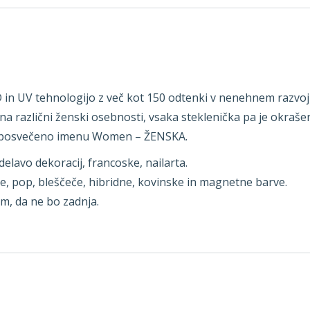
D in UV tehnologijo z več kot 150 odtenki v nenehnem razvoj
a različni ženski osebnosti, vsaka steklenička pa je okrašen
jo, posvečeno imenu Women – ŽENSKA.
lavo dekoracij, francoske, nailarta.
e, pop, bleščeče, hibridne, kovinske in magnetne barve.
am, da ne bo zadnja.