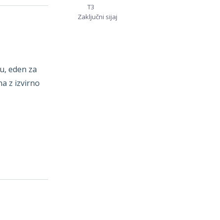
T3
Zaključni sijaj
u, eden za
a z izvirno