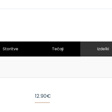
Storitve
Tečaji
Izdelki
12.90
€