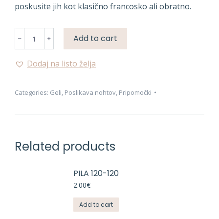
poskusite jih kot klasično francosko ali obratno.
GLITTER
Add to cart
GEL
-
Dodaj na listo želja
BLEŠČEČ
UV/LED
Categories:
Geli
,
Poslikava nohtov
,
Pripomočki
GEL
quantity
Related products
PILA 120-120
2.00
€
Add to cart