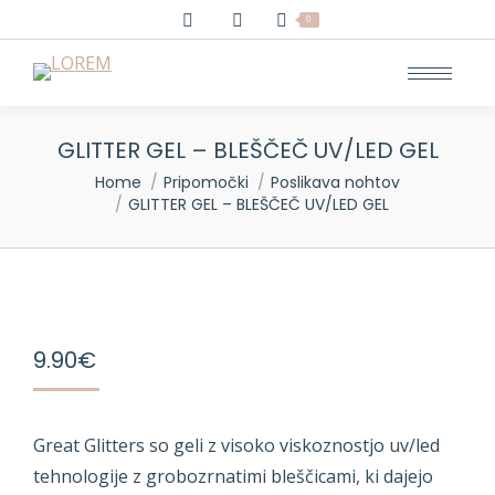
0
GLITTER GEL – BLEŠČEČ UV/LED GEL
You are here:
Home
Pripomočki
Poslikava nohtov
GLITTER GEL – BLEŠČEČ UV/LED GEL
9.90
€
Great Glitters so geli z visoko viskoznostjo uv/led
tehnologije z grobozrnatimi bleščicami, ki dajejo