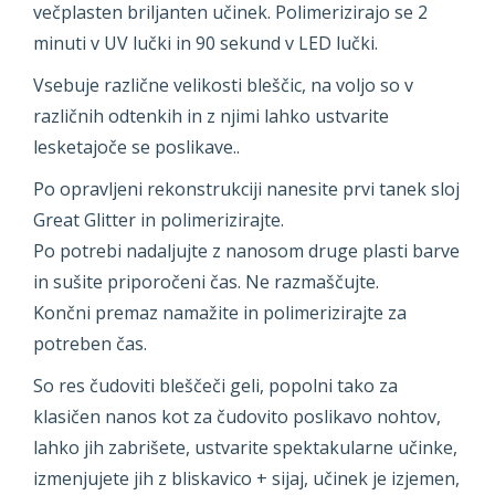
večplasten briljanten učinek. Polimerizirajo se 2
minuti v UV lučki in 90 sekund v LED lučki.
Vsebuje različne velikosti bleščic, na voljo so v
različnih odtenkih in z njimi lahko ustvarite
lesketajoče se poslikave..
Po opravljeni rekonstrukciji nanesite prvi tanek sloj
Great Glitter in polimerizirajte.
Po potrebi nadaljujte z nanosom druge plasti barve
in sušite priporočeni čas. Ne razmaščujte.
Končni premaz namažite in polimerizirajte za
potreben čas.
So res čudoviti bleščeči geli, popolni tako za
klasičen nanos kot za čudovito poslikavo nohtov,
lahko jih zabrišete, ustvarite spektakularne učinke,
izmenjujete jih z bliskavico + sijaj, učinek je izjemen,