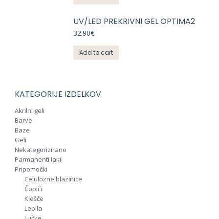
UV/LED PREKRIVNI GEL OPTIMA2
32.90
€
Add to cart
KATEGORIJE IZDELKOV
Akrilni geli
Barve
Baze
Geli
Nekategorizirano
Parmanenti laki
Pripomočki
Celulozne blazinice
Čopiči
Klešče
Lepila
Lučke