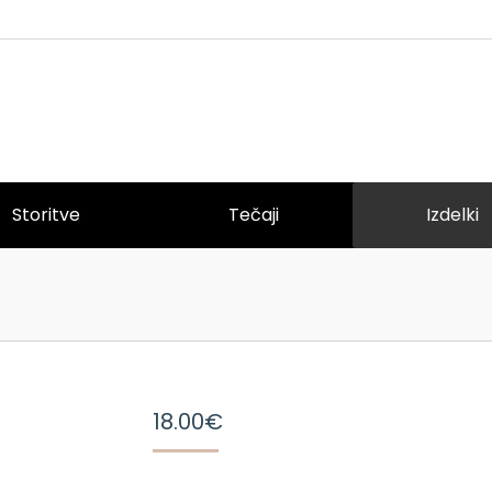
Storitve
Tečaji
Izdelki
18.00
€