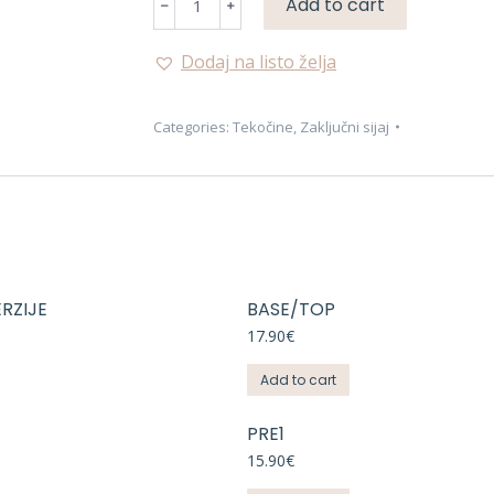
Add to cart
MATT
quantity
Dodaj na listo želja
Categories:
Tekočine
,
Zaključni sijaj
RZIJE
BASE/TOP
17.90
€
Add to cart
PRE1
15.90
€