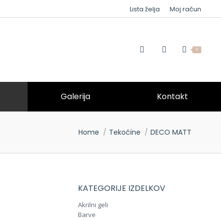
Lista želja
Moj račun
0
Galerija
Kontakt
You are here:
Home
Tekočine
DECO MATT
KATEGORIJE IZDELKOV
Akrilni geli
Barve