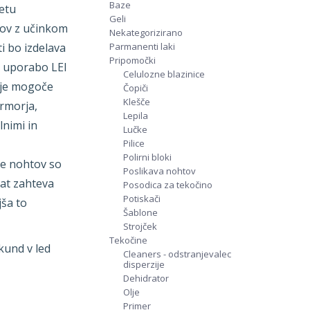
Baze
etu
Geli
htov z učinkom
Nekategorizirano
i bo izdelava
Parmanenti laki
Pripomočki
z uporabo LEI
Celulozne blazinice
 je mogoče
Čopiči
Klešče
armorja,
Lepila
lnimi in
Lučke
Pilice
Polirni bloki
ve nohtov so
Poslikava nohtov
at zahteva
Posodica za tekočino
Potiskači
jša to
Šablone
Strojček
Tekočine
ekund v led
Cleaners - odstranjevalec
disperzije
Dehidrator
Olje
Primer