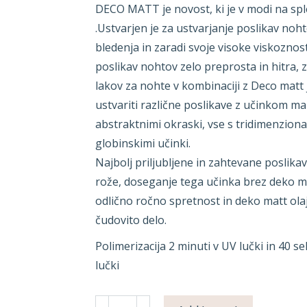
DECO MATT je novost, ki je v modi na spl
.Ustvarjen je za ustvarjanje poslikav no
bledenja in zaradi svoje visoke viskoznost
poslikav nohtov zelo preprosta in hitra, 
lakov za nohte v kombinaciji z Deco matt
ustvariti različne poslikave z učinkom m
abstraktnimi okraski, vse s tridimenziona
globinskimi učinki.
Najbolj priljubljene in zahtevane poslika
rože, doseganje tega učinka brez deko m
odlično ročno spretnost in deko matt ola
čudovito delo.
Polimerizacija
2 minuti v UV lučki in 40 s
lučki
DECO