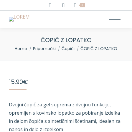
0
ČOPIČ Z LOPATKO
You are here:
Home
Pripomočki
Čopiči
ČOPIČ Z LOPATKO
15.90
€
Dvojni čopič za gel suprema z dvojno funkcijo,
opremljen s kovinsko lopatko za pobiranje izdelka
in delom čopiča s sintetičnimi ščetinami, idealen za
nanos in delo z izdelkom