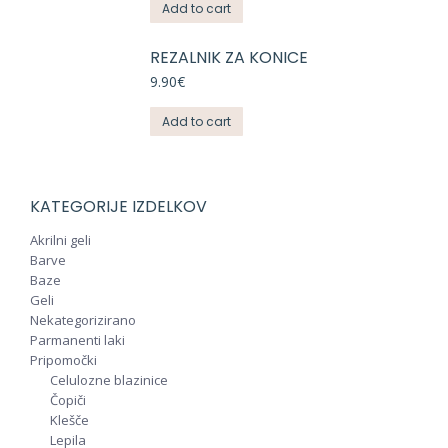
Add to cart
REZALNIK ZA KONICE
9.90
€
Add to cart
KATEGORIJE IZDELKOV
Akrilni geli
Barve
Baze
Geli
Nekategorizirano
Parmanenti laki
Pripomočki
Celulozne blazinice
Čopiči
Klešče
Lepila