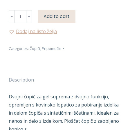
ČOPIČ
Add to cart
Z
LOPATKO
Dodaj na listo želja
quantity
Categories:
Čopiči
,
Pripomočki
Description
Dvojni čopič za gel suprema z dvojno funkcijo,
opremljen s kovinsko lopatico za pobiranje izdelka
in delom čopiča s sintetičnimi ščetinami, idealen za
nanos in delo z izdelkom. Ploščat čopič z zaobljeno
konico s