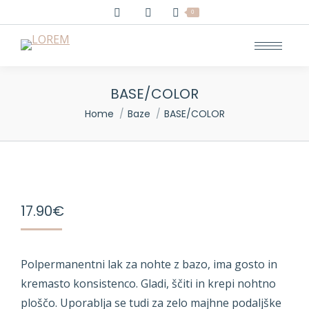
0
BASE/COLOR
You are here:
Home
Baze
BASE/COLOR
17.90
€
Polpermanentni lak za nohte z bazo, ima gosto in
kremasto konsistenco. Gladi, ščiti in krepi nohtno
ploščo. Uporablja se tudi za zelo majhne podaljške