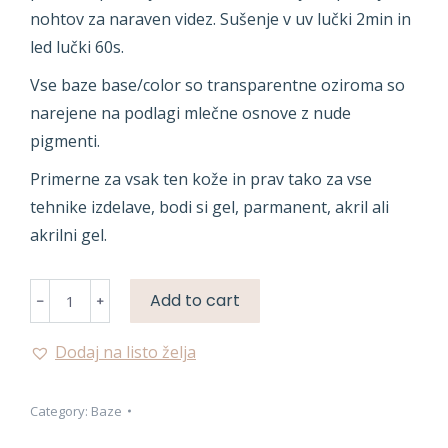
nohtov za naraven videz. Sušenje v uv lučki 2min in
led lučki 60s.
Vse baze base/color so transparentne oziroma so
narejene na podlagi mlečne osnove z nude
pigmenti.
Primerne za vsak ten kože in prav tako za vse
tehnike izdelave, bodi si gel, parmanent, akril ali
akrilni gel.
BASE/COLOR
Add to cart
quantity
Dodaj na listo želja
Category:
Baze