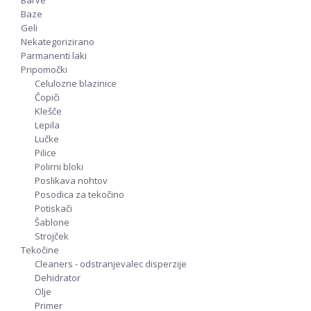
Barve
Baze
Geli
Nekategorizirano
Parmanenti laki
Pripomočki
Celulozne blazinice
Čopiči
Klešče
Lepila
Lučke
Pilice
Polirni bloki
Poslikava nohtov
Posodica za tekočino
Potiskači
Šablone
Strojček
Tekočine
Cleaners - odstranjevalec disperzije
Dehidrator
Olje
Primer